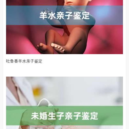
吐鲁番羊水亲子鉴定